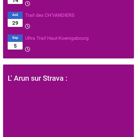
14
Trail des CH'VANDIERS
Aoû
29
Ultra Trail Haut-Koenigsbourg
Sep
5
L' Arun sur Strava :