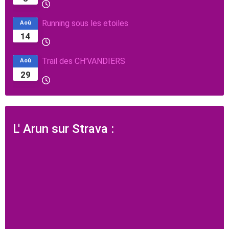
Running sous les etoiles
Aoû
14
Trail des CH'VANDIERS
Aoû
29
L' Arun sur Strava :