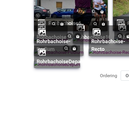
Rohbachoise6
Rohbachoise9
Rohbachoise10
Roh
Rohrbachoise-
Rohrbachoise-
Podium
Recto
RohrbachoiseDepart
Ordering