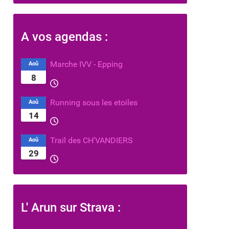
A vos agendas :
Marche IVV - Epping
Aoû
8
Running sous les etoiles
Aoû
14
Trail des CH'VANDIERS
Aoû
29
L' Arun sur Strava :