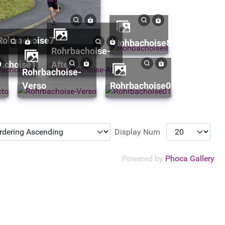
Rohbachoise7
Rohbachoise8
Rohrbachoise-
bachoise11
After
Rohrbachoise-
Verso
Rohrbachoise01
Display Num
Powered by
Phoca Gallery