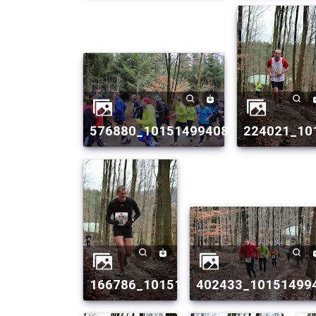
576880_10151499408429082_87379
224021_1
166786_10151499408799082_2088
402433_10151499