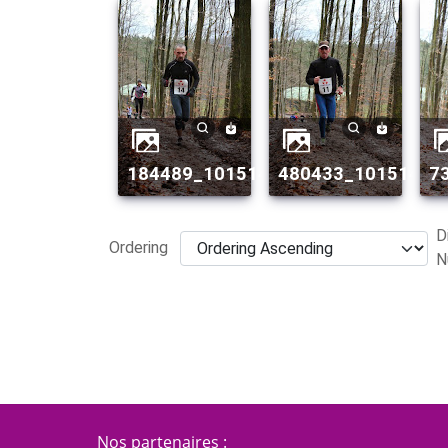
184489_10151499409214082_2031
480433_10151499
D
Ordering
N
Nos partenaires :