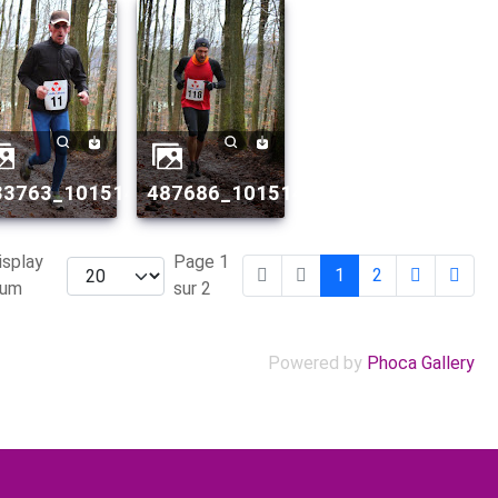
159774_n.jpg
409329082_1622024053_n.jpg
733763_10151499409324082_235081691_n.jpg
487686_10151499409049082_3764
isplay
Page 1
1
2
um
sur 2
Powered by
Phoca Gallery