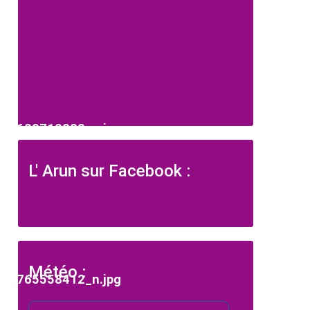
jpg
2_629719088_n.jpg
L' Arun sur Facebook :
Météo :
jpg
2_765558412_n.jpg