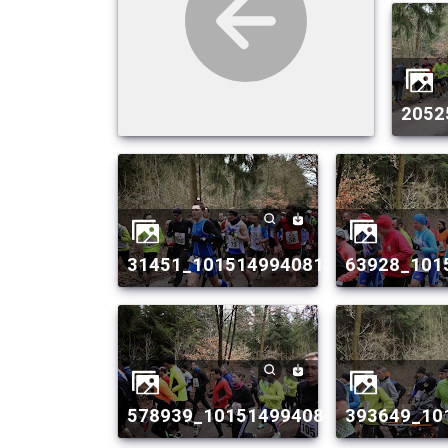
205
31451_10151499408134082_518953
63928_10
578939_10151499408404082_1568
393649_1