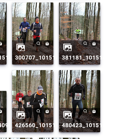
1492_n.jpg
0151499408839082_2110758977_n.jpg
300707_10151499409234082_783617745_n.
381181_1015149940891408
043866_n.jpg
409434082_1803611540_n.jpg
426560_10151499409429082_123883207_n.
480423_1015149940922908