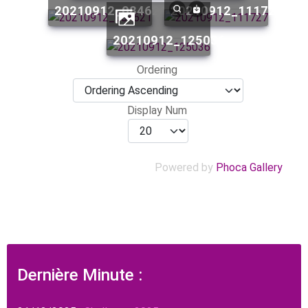
20210912_084621
20210912_111727
20210912_125036
Ordering
Display Num
Powered by
Phoca Gallery
Dernière Minute :