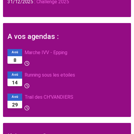
31/12/2025 :
Challenge 2025
A vos agendas :
Marche IVV - Epping
Aoû
8
Running sous les etoiles
Aoû
14
Trail des CH'VANDIERS
Aoû
29