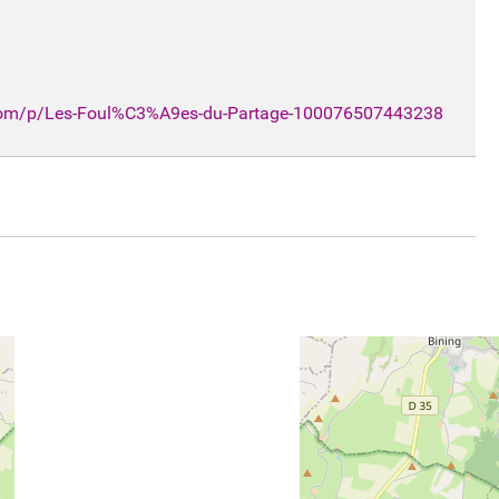
om/p/Les-Foul%C3%A9es-du-Partage-100076507443238