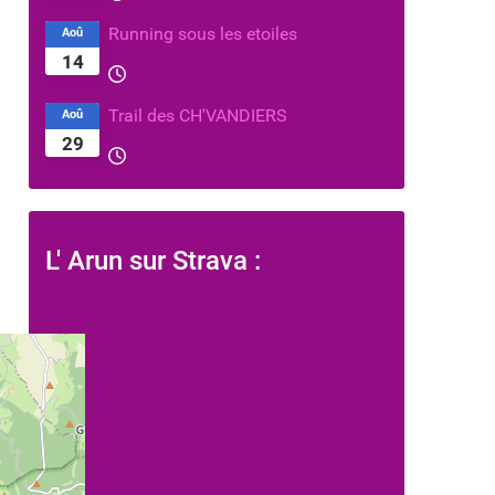
Running sous les etoiles
Aoû
14
Trail des CH'VANDIERS
Aoû
29
L' Arun sur Strava :