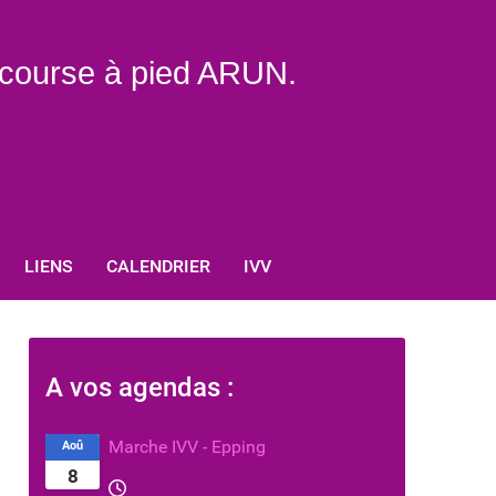
e course à pied ARUN.
LIENS
CALENDRIER
IVV
A vos agendas :
Marche IVV - Epping
Aoû
8